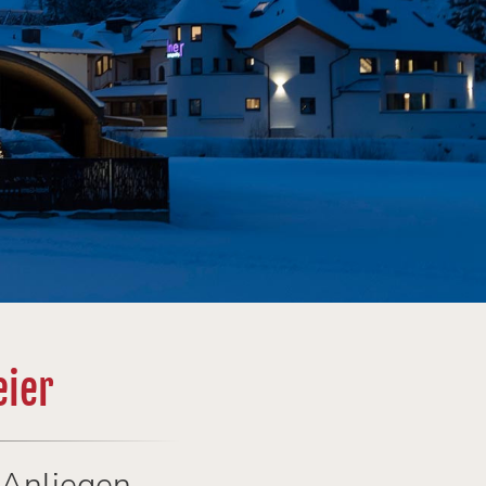
eier
 Anliegen