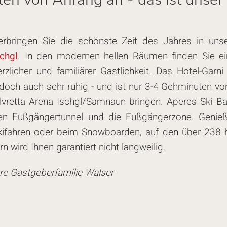
erbringen Sie die schönste Zeit des Jahres in un
schgl
. In den modernen hellen Räumen finden Sie e
rzlicher und familiärer Gast­lich­keit. Das Ho­tel-Gar­n
edoch auch sehr ruhig - und ist nur 3-4 Gehminuten von 
ilvretta Arena Ischgl/Samnaun bringen. Aperes Ski Bar
en Fuß­gän­ger­tun­nel und die Fuß­gän­ger­zo­ne. Geni
ifahren oder beim Snow­boar­den, auf den über 238 her­vo
rn wird Ihnen garantiert nicht langweilig.
re Gast­ge­ber­fa­mi­lie Walser