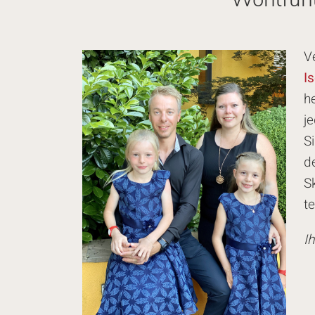
V
I
he
j
S
d
Sk
te
Ih