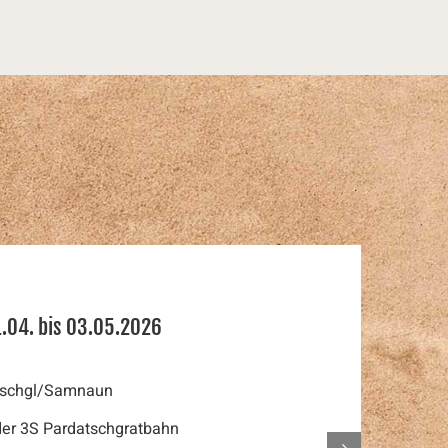
11.04. bis 03.05.2026
s Ischgl/Samnaun
 der 3S Pardatschgratbahn
Next