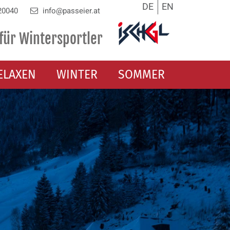
DE
EN
20040
info@passeier.at
für Wintersportler
ELAXEN
WINTER
SOMMER