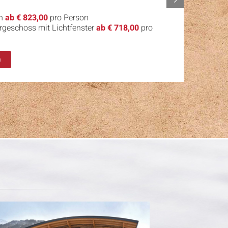
on
ab € 823,00
pro Person
rgeschoss mit Lichtfenster
ab € 718,00
pro
n