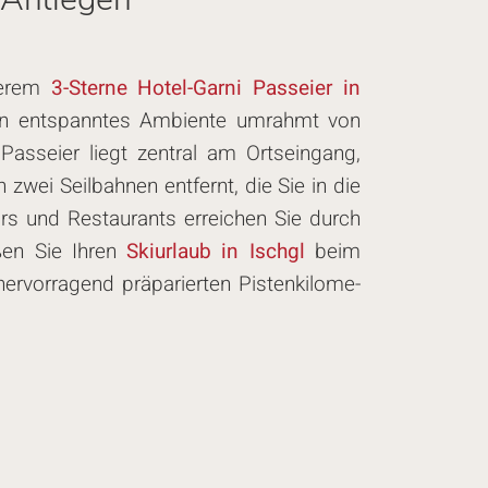
serem
3-Sterne Ho­tel-Gar­ni Passeier in
in ent­spann­tes Ambiente umrahmt von
i Passeier liegt zentral am Orts­ein­gang,
zwei Seilbahnen entfernt, die Sie in die
s und Re­stau­rants erreichen Sie durch
eßen Sie Ihren
Skiurlaub in Ischgl
beim
r­ra­gend prä­pa­rier­ten Pis­ten­ki­lo­me­