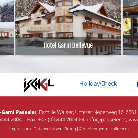
Hotel Garni Bellevue
-Garni Passeier,
Familie Walser, Unterer Nederweg 16, 6561 
)5444 20040
,
Fax: +43 (0)5444 20040-4,
info@passeier.at
,
www
Impressum
|
Datenschutzerklärung
|
© werbeagentur-falkner.at